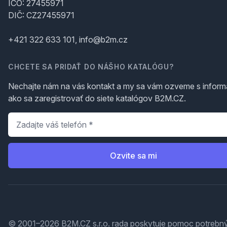
IČO: 27455971
DIČ: CZ27455971
+421 322 633 101, info@b2m.cz
CHCETE SA PRIDAŤ DO NÁŠHO KATALÓGU?
Nechajte nám na vás kontakt a my sa vám ozveme s inform
ako sa zaregistrovať do siete katalógov B2M.CZ.
Telefón
*
Ozvite sa mi
© 2001–2026 B2M.CZ s.r.o. rada
poskytuje pomoc
potrebný