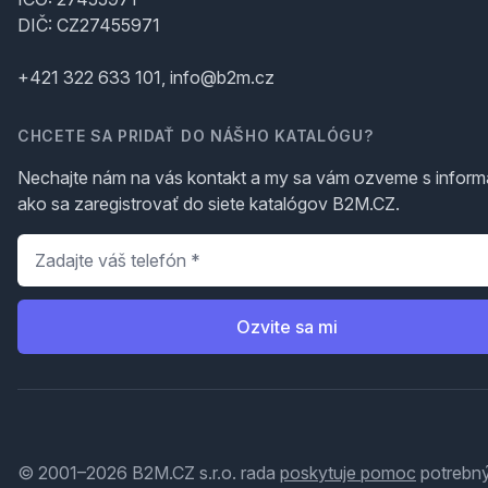
DIČ: CZ27455971
+421 322 633 101, info@b2m.cz
CHCETE SA PRIDAŤ DO NÁŠHO KATALÓGU?
Nechajte nám na vás kontakt a my sa vám ozveme s inform
ako sa zaregistrovať do siete katalógov B2M.CZ.
Telefón
*
Ozvite sa mi
© 2001–2026 B2M.CZ s.r.o. rada
poskytuje pomoc
potrebný