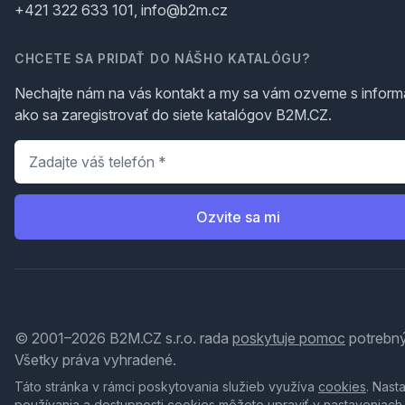
+421 322 633 101, info@b2m.cz
CHCETE SA PRIDAŤ DO NÁŠHO KATALÓGU?
Nechajte nám na vás kontakt a my sa vám ozveme s inform
ako sa zaregistrovať do siete katalógov B2M.CZ.
Telefón
*
Ozvite sa mi
© 2001–2026 B2M.CZ s.r.o. rada
poskytuje pomoc
potrebný
Všetky práva vyhradené.
Táto stránka v rámci poskytovania služieb využíva
cookies
. Nast
používania a dostupnosti cookies môžete upraviť v nastaveniach