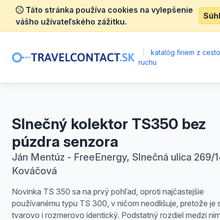
Táto stránka používa cookies na vylepšenie
Súh
vášho užívateľského zážitku.
|
katalóg firiem z ces
ruchu
Slnečný kolektor TS350 bez
púzdra senzora
Ján Mentúz - FreeEnergy, Slnečná ulica 269/1
Kováčová
Novinka TS 350 sa na prvý pohľad, oproti najčastejšie
používanému typu TS 300, v ničom neodlišuje, pretože je 
tvarovo i rozmerovo identický. Podstatný rozdiel medzi nimi