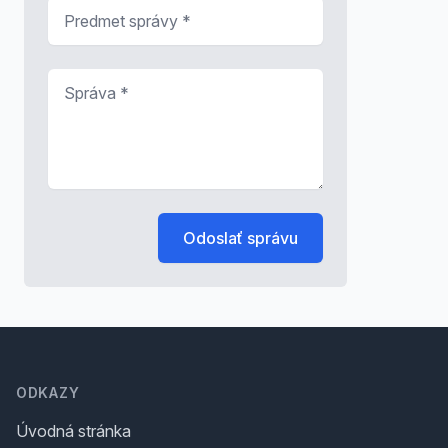
Predmet správy
*
Správa
*
Odoslať správu
Footer
ODKAZY
Úvodná stránka