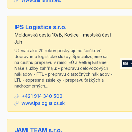
www.sahitrans.eu/
IPS Logistics s.r.o.
Moldavská cesta 10/B, Košice - mestská časť
Juh
Už viac ako 20 rokov poskytujeme špičkové
dopravné a logistické služby. Špecializujeme sa
na cestnú prepravu v rámci EÚ a Veľkej Británie.
Naše služby zahŕňajú: - prepravu celovozových
nákladov - FTL - prepravu čiastočných nákladov -
LTL - expresné zásielky - prepravu ťažkých a
nadrozmerných...
+421 914 340 502
www.ipslogistics.sk
JAMI TEAM s.r.o.