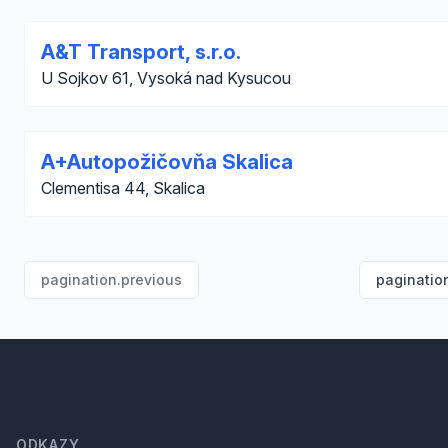
A&T Transport, s.r.o.
U Sojkov 61, Vysoká nad Kysucou
A+Autopožičovňa Skalica
Clementisa 44, Skalica
pagination.previous
paginatio
Footer
ODKAZY