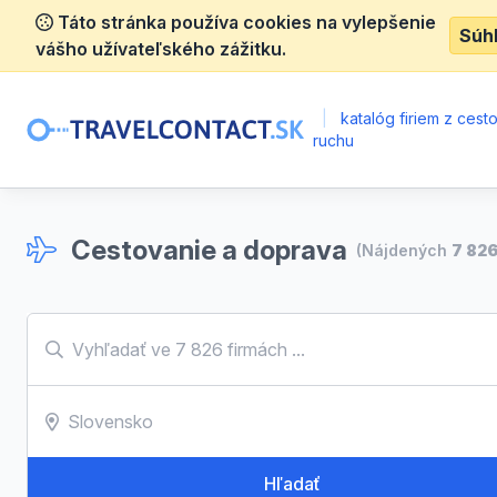
Táto stránka používa cookies na vylepšenie
Súh
vášho užívateľského zážitku.
|
katalóg firiem z ces
ruchu
Cestovanie a doprava
(Nájdených
7 82
Hľadať