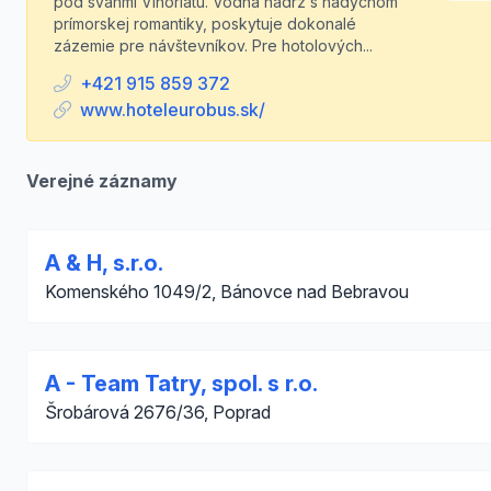
pod svahmi Vihorlatu. Vodná nádrž s nádychom
prímorskej romantiky, poskytuje dokonalé
zázemie pre návštevníkov. Pre hotolových...
+421 915 859 372
www.hoteleurobus.sk/
Verejné záznamy
A & H, s.r.o.
Komenského 1049/2, Bánovce nad Bebravou
A - Team Tatry, spol. s r.o.
Šrobárová 2676/36, Poprad