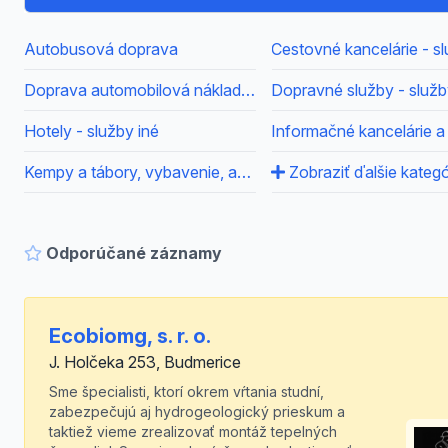
Autobusová doprava
Doprava automobilová nákladná - služby iné
Dopravné služby - služb
Hotely - služby iné
Informačné kancelárie a
Kempy a tábory, vybavenie, apod.
Zobraziť ďalšie kategó
Odporúčané záznamy
Ecobiomg, s. r. o.
J. Holčeka 253, Budmerice
Sme špecialisti, ktorí okrem vŕtania studní,
zabezpečujú aj hydrogeologický prieskum a
taktiež vieme zrealizovať montáž tepelných