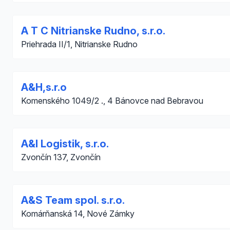
A T C Nitrianske Rudno, s.r.o.
Priehrada II/1, Nitrianske Rudno
A&H,s.r.o
Komenského 1049/2 ., 4 Bánovce nad Bebravou
A&I Logistik, s.r.o.
Zvončín 137, Zvončín
A&S Team spol. s.r.o.
Komárňanská 14, Nové Zámky