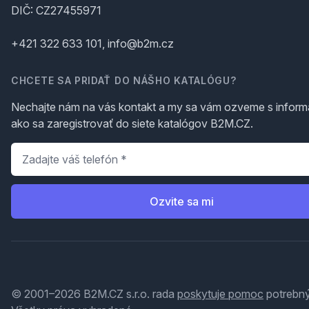
DIČ: CZ27455971
+421 322 633 101, info@b2m.cz
CHCETE SA PRIDAŤ DO NÁŠHO KATALÓGU?
Nechajte nám na vás kontakt a my sa vám ozveme s inform
ako sa zaregistrovať do siete katalógov B2M.CZ.
Telefón
*
Ozvite sa mi
© 2001–2026 B2M.CZ s.r.o. rada
poskytuje pomoc
potrebný