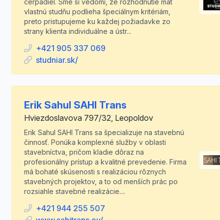
čerpadiel. Sme si vedomí, že rozhodnutie mať
vlastnú studňu podlieha špeciálnym kritériám,
preto pristupujeme ku každej požiadavke zo
strany klienta individuálne a ústr...
+421 905 337 069
studniar.sk/
Erik Sahul SAHI Trans
Hviezdoslavova 797/32, Leopoldov
Erik Sahul SAHI Trans sa špecializuje na stavebnú
činnosť. Ponúka komplexné služby v oblasti
stavebníctva, pričom kladie dôraz na
profesionálny prístup a kvalitné prevedenie. Firma
má bohaté skúsenosti s realizáciou rôznych
stavebných projektov, a to od menších prác po
rozsiahle stavebné realizácie....
+421 944 255 507