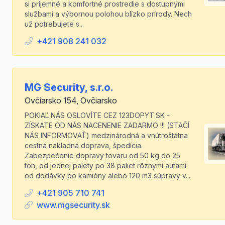
si príjemné a komfortné prostredie s dostupnými
službami a výbornou polohou blízko prírody. Nech
už potrebujete s...
+421 908 241 032
MG Security, s.r.o.
Ovčiarsko 154, Ovčiarsko
POKIAĽ NÁS OSLOVÍTE CEZ 123DOPYT.SK -
ZÍSKATE OD NÁS NACENENIE ZADARMO !!! (STAČÍ
NÁS INFORMOVAŤ) medzinárodná a vnútroštátna
cestná nákladná doprava, špedícia.
Zabezpečenie dopravy tovaru od 50 kg do 25
ton, od jednej palety po 38 paliet rôznymi autami
od dodávky po kamióny alebo 120 m3 súpravy v...
+421 905 710 741
www.mgsecurity.sk