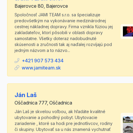
Bajerovce 80, Bajerovce
Spoločnosť JAMI TEAM s.r.o. sa špecializuje
predovšetkým na vykonávanie medzinárodnej
cestnej nákladnej dopravy. Firma vznikla fúziou jej
zakladateľov, ktorí pôsobili v oblasti dopravy
samostatne. Všetky doteraz nadobudnuté
skúsenosti a zručnosti tak aj naďalej rozvíjajú pod
jedným názvom a to názvo...
+421 907 573 434
www.jamiteam.sk
Ján Laš
Oščadnica 777, Oščadnica
Ján Laš je skvelou voľbou, ak hľadáte kvalitné
ubytovanie a pohodlný pobyt. Ubytovacie
zariadenie , ktoré sa hodi pre jednotlivcov, rodiny
či skupiny. Ubytovať sa u nás znamená vychutnať