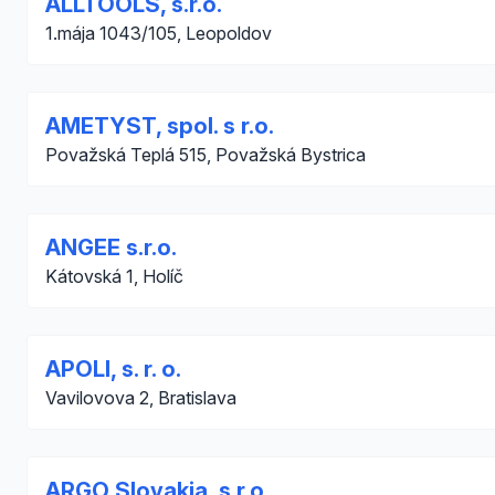
ALLTOOLS, s.r.o.
1.mája 1043/105, Leopoldov
AMETYST, spol. s r.o.
Považská Teplá 515, Považská Bystrica
ANGEE s.r.o.
Kátovská 1, Holíč
APOLI, s. r. o.
Vavilovova 2, Bratislava
ARGO Slovakia, s.r.o.