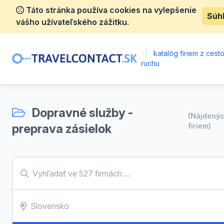
Táto stránka používa cookies na vylepšenie
Súh
vášho užívateľského zážitku.
|
katalóg firiem z ces
ruchu
Dopravné služby -
(Nájdený
preprava zásielok
firiem)